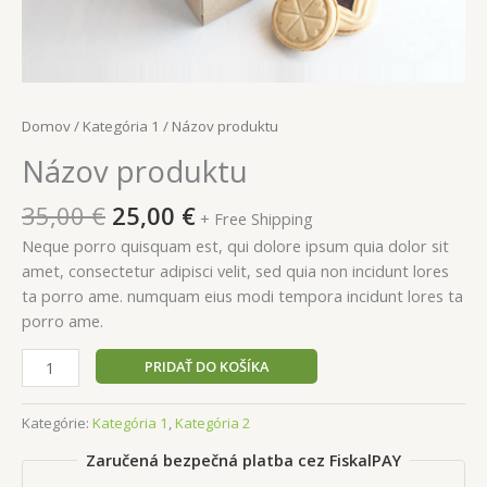
Domov
/
Kategória 1
/ Názov produktu
Názov produktu
35,00
€
25,00
€
+ Free Shipping
Neque porro quisquam est, qui dolore ipsum quia dolor sit
amet, consectetur adipisci velit, sed quia non incidunt lores
ta porro ame. numquam eius modi tempora incidunt lores ta
porro ame.
PRIDAŤ DO KOŠÍKA
Kategórie:
Kategória 1
,
Kategória 2
Zaručená bezpečná platba cez FiskalPAY