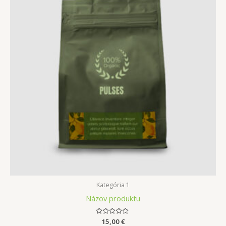
Kategória 1
Názov produktu
Hodnotenie
15,00
€