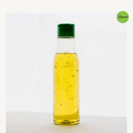
0
z
5
Pôvodná
Aktuálna
Zľava!
cena
cena
bola:
je:
34,00 €.
25,00 €.