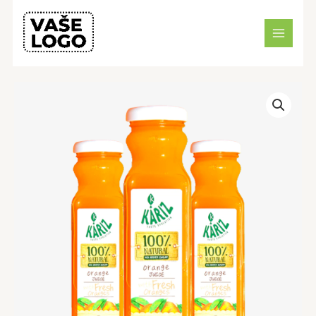
Preskočiť
MAIN
na
MENU
obsah
množstvo
Názov
produktu