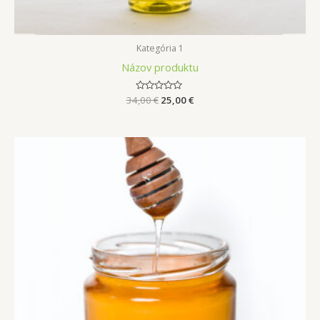
Kategória 1
Názov produktu
34,00
Hodnotenie
€
25,00
€
0
z
5